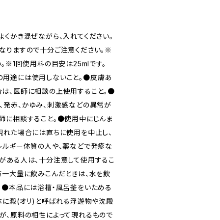
よくかき混ぜながら、入れてください。
なりますので十分ご注意ください。※
。※1回使用料の目安は25mlです。
の用途には使用しないこと。●皮膚あ
は、医師に相談の上使用すること。●
、発赤、かゆみ、刺激感などの異常が
師に相談すること。●使用中にじんま
現れた場合には直ちに使用を中止し、
レルギー体質の人や、薬などで発疹な
がある人は、十分注意して使用するこ
万一大量に飲みこんだときは、水を飲
。●本品には浴槽・風呂釜をいためる
体に澱(オリ)と呼ばれる浮遊物や沈殿
が、原料の相性によって現れるもので