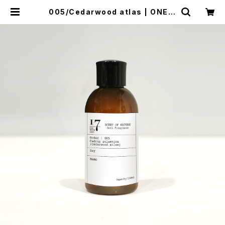
005/Cedarwood atlas | ONE S
EVEN LABO