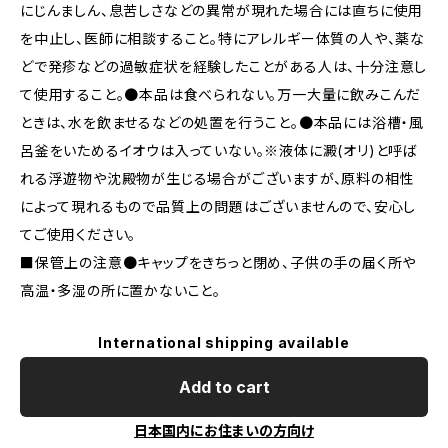
にじんましん、息苦しさなどの異常が現れた場合には直ちに使用
を中止し、医師に相談すること。特にアレルギー体質の人や、薬な
どで発疹などの過敏症状を経験したことがある人は、十分注意し
て使用すること。●本品は食べられない。万一大量に飲みこんだ
ときは、水を飲ませるなどの処置を行うこと。●本品には浴槽・風
呂釜をいためるイオウは入っていない。※液体に澱(オリ)と呼ば
れる浮遊物や沈殿物が生じる場合がございますが、原料の相性
によって現れるもので品質上の問題はございませんので、安心し
てご使用ください。
■保管上の注意●キャップをきちっと閉め、子供の手の届く所や
高温・多湿の所に置かないこと。
International shipping available
Add to cart
日本国内にお住まいの方向け