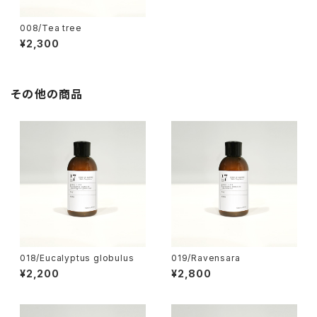
008/Tea tree
¥2,300
その他の商品
018/Eucalyptus globulus
019/Ravensara
¥2,200
¥2,800