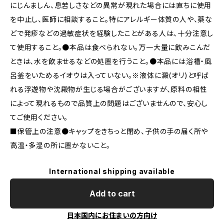
にじんましん、息苦しさなどの異常が現れた場合には直ちに使用
を中止し、医師に相談すること。特にアレルギー体質の人や、薬な
どで発疹などの過敏症状を経験したことがある人は、十分注意し
て使用すること。●本品は食べられない。万一大量に飲みこんだ
ときは、水を飲ませるなどの処置を行うこと。●本品には浴槽・風
呂釜をいためるイオウは入っていない。※液体に澱(オリ)と呼ば
れる浮遊物や沈殿物が生じる場合がございますが、原料の相性
によって現れるもので品質上の問題はございませんので、安心し
てご使用ください。
■保管上の注意●キャップをきちっと閉め、子供の手の届く所や
高温・多湿の所に置かないこと。
International shipping available
Add to cart
日本国内にお住まいの方向け