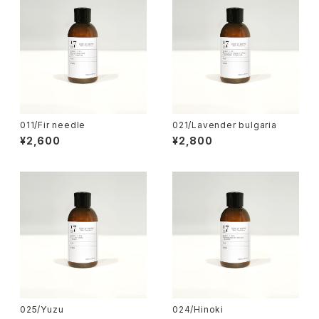
011/Fir needle
021/Lavender bulgaria
¥2,600
¥2,800
025/Yuzu
024/Hinoki