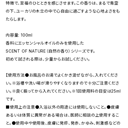
特徴で、至福のひとときを感じさせます。この香りは、まるで青空
の下、ユーカリの木立の中で心自由に過ごすような心地よさをも
たらします。
内容量: 100ml
香料にエッセンシャルオイルのみを使用した
SCENT OF NATURE（自然の香り）シリーズです。
初めて試される際は、少量からお試しください。
【使用方法●お風呂のお湯でよくかき混ぜながら、入れてくださ
い。※浴槽や洗い場が滑りやすくなりますので十分ご注意くださ
い。※良く振ってから入れてください。※1回使用料の目安は25ml
です。
■使用上の注意●入浴以外の用途には使用しないこと。●皮膚
あるいは体質に異常がある場合は、医師に相談の上使用するこ
と。●使用中や使用後、皮膚に発疹、発赤、かゆみ、刺激感などの