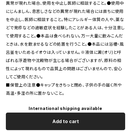
異常が現れた場合、使用を中止し医師に相談すること。●使用中
にじんましん、息苦しさなどの異常が現れた場合には直ちに使用
を中止し、医師に相談すること。特にアレルギー体質の人や、薬な
どで発疹などの過敏症状を経験したことがある人は、十分注意し
て使用すること。●本品は食べられない。万一大量に飲みこんだ
ときは、水を飲ませるなどの処置を行うこと。●本品には浴槽・風
呂釜をいためるイオウは入っていません。※液体に澱(オリ)と呼
ばれる浮遊物や沈殿物が生じる場合がございますが、原料の相
性によって現れるもので品質上の問題はございませんので、安心
してご使用ください。
■保管上の注意●キャップをきちっと閉め、子供の手の届く所や
高温・多湿の所に置かないこと。
International shipping available
Add to cart