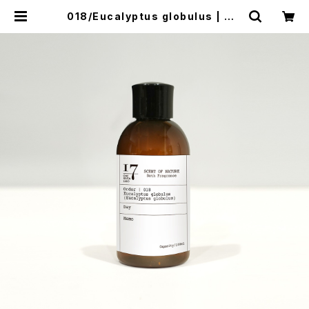
018/Eucalyptus globulus | ON
E SEVEN LABO